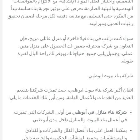
التصميم، واختيار أفضل المواد الإنشائية، مع الالتزام بالمواصفات
الهندسية والبيئية الصارمة. نحرص على توفير تجربة بناء سلسة تبدأ
من الفكرة حتى التسليم، مع متابعة دقيقة لكل مرحلة لضمان تحقيق
رغبات العميل وميزانيته.
سواء كنت ترغب في بناء فيلا فاخرة أو منزل عائلي مريح، فإن
التعاون مع شركة محترفة يضمن لك الحصول على منزل متين،
عملي، وجميل يلبي جميع احتياجاتك ويوفر لك راحة البال لفترة
طويلة.
شركة بناء بيوت ابوظبي
اتقان أكبر شركة بناء بيوت ابوظبي، حيث تميزت شركتنا بتقديم
العديد من الخدمات والأعمال الهامة، ومن أبرز تلك الخدمات ما يلي:
شركة بناء منازل في أبوظبي
من أولى الشركات التي تميزت
في أعمال بناء البيوت والمنازل داخل مدن أبو ظبي.
يمكننا العمل على بناء أفضل الفلل والشركات والفنادق
والمستشفيات وجميع المنشآت الحكومية والخاصة داخل