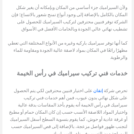
ولأن السيراميك جزء أساسي من المكان وبإمكانه أن يغير شكل
المكان بالكامل بالإضافة إلى وجود أنواع تمنح شعور بالاتساع؛ فإن
الشركة توفر فنيين محترفين لتركيب السيراميك للحصول على
تشطيب نهائي عالي الجودة وبالخامات الأفضل في الأسواق.
كما أنها توفر سيراميك باركيه وغيره من الأنواع المختلفة التي تعطي
مظهرًا رائعًا في المكان بمواد لاصقة عالية الجودة ومقاومة للماء
والرطوبة.
خدمات فني تركيب سيراميك
في رأس الخيمة
تحرص شركة
إتقان
على اختيار فنيين محترفين لكي يتم الحصول
على شكل نهائي بدون عيوب، فمن أهم خدمات فني تركيب
سيراميك في رأس الخيمة أنه يقوم بأخذ المقاسات بدقة عالية
واختيار المواد اللاصقة الأنسب حسب إن كان المكان حمام أو مطبخ
أو غرفة عادية أو حوش، كما يقوم بتسوية السطح أسفل السيراميك
لتجنب ظهور فواصل مزعجة، بالإضافة إلى قص السيراميك حسب
المساحة دون التسبب في تلف السيراميك.