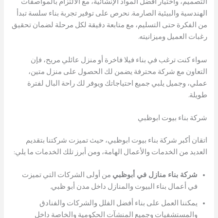
التصميم، واختيار أفضل المواد الإنشائية، مع الالتزام بالمواصفات
الهندسية والبيئية الصارمة. نحرص على توفير تجربة بناء سلسة تبدأ
من الفكرة حتى التسليم، مع متابعة دقيقة لكل مرحلة لضمان تحقيق
رغبات العميل وميزانيته.
سواء كنت ترغب في بناء فيلا فاخرة أو منزل عائلي مريح، فإن
التعاون مع شركة محترفة يضمن لك الحصول على منزل متين،
عملي، وجميل يلبي جميع احتياجاتك ويوفر لك راحة البال لفترة
طويلة.
شركة بناء بيوت ابوظبي
اتقان أكبر شركة بناء بيوت ابوظبي، حيث تميزت شركتنا بتقديم
العديد من الخدمات والأعمال الهامة، ومن أبرز تلك الخدمات ما يلي:
شركة بناء منازل في أبوظبي
من أولى الشركات التي تميزت
في أعمال بناء البيوت والمنازل داخل مدن أبو ظبي.
يمكننا العمل على بناء أفضل الفلل والشركات والفنادق
والمستشفيات وجميع المنشآت الحكومية والخاصة داخل