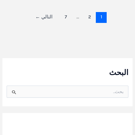
1
2
…
7
التالي
←
البحث
ا
ل
ب
ح
ث
ع
ن
: