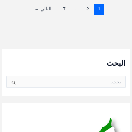
1
2
…
7
التالي
←
البحث
ا
ل
ب
ح
ث
ع
ن
: