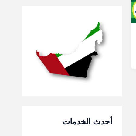
ث
ع
ن
:
أحدث الخدمات