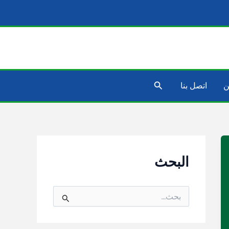
البحث
ن
اتصل بنا
البحث
ا
ل
ب
ح