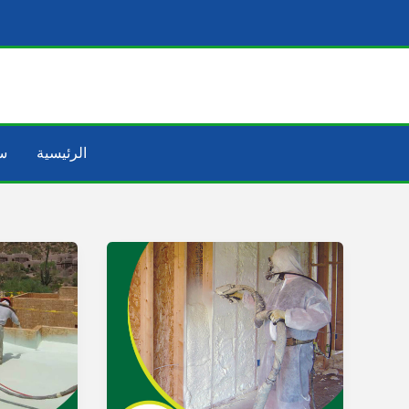
خطي
لى
لمحتوى
الرئيسية
س